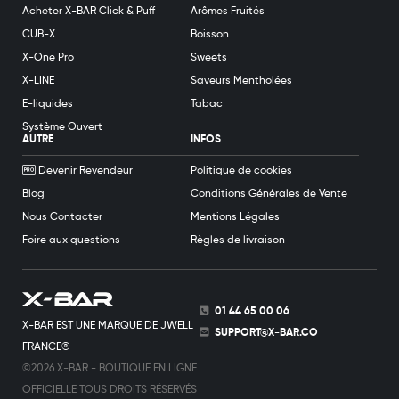
Acheter X-BAR Click & Puff
Arômes Fruités
CUB-X
Boisson
X-One Pro
Sweets
X-LINE
Saveurs Mentholées
E-liquides
Tabac
Système Ouvert
AUTRE
INFOS
Devenir Revendeur
Politique de cookies
Blog
Conditions Générales de Vente
Nous Contacter
Mentions Légales
Foire aux questions
Règles de livraison
01 44 65 00 06
X-BAR EST UNE MARQUE DE JWELL
SUPPORT@X-BAR.CO
FRANCE®
©2026 X-BAR - BOUTIQUE EN LIGNE
OFFICIELLE TOUS DROITS RÉSERVÉS