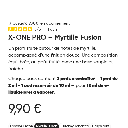
Jusqu'à 7.90€ en abonnement
5
/
5
-
1
avis
X-ONE PRO – Myrtille Fusion
Un profil fruité autour de notes de myrtille,
accompagné d’une finition douce. Une composition
équilibrée, au goût fruité, avec une base souple et
fraîche.
Chaque pack contient
2 pods à emboîter
—
1 pod de
2 ml + 1 pod réservoir de 10 ml
— pour
12 ml de e-
liquide prêt à vapoter
.
9,90 €
Pomme Pêche
Myrtille Fusion
Creamy Tobacco
Crispy Mint