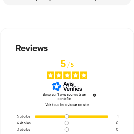
5
/
5
Basé sur
1
avis soumis à un
contrôle
Voir tous les avis sur ce site
5
étoiles
1
4
étoiles
0
3
étoiles
0