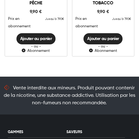
PRO
PRO
PÊCHE
TOBACCO
-
-
Ajouter au panier
Ajouter au panier
Pomme
Creamy
9,90
€
9,90
€
Pêche
Tobacco
quantité
quantité
Prix en
Prix en
Jusqu'à 7.90€
Jusqu'à 7.90€
abonnement
abonnement
Ajouter au panier
Ajouter au panier
- ou -
- ou -
Abonnement
Abonnement
Vente interdite aux mineurs. Produit pouvant contenir
de la nicotine, une substance addictive. Utilisation par les
non-fumeurs non recommandée.
GAMMES
SAVEURS