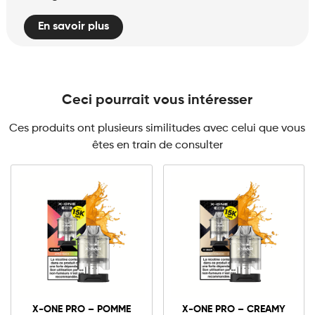
En savoir plus
Ceci pourrait vous intéresser
Ces produits ont plusieurs similitudes avec celui que vous
êtes en train de consulter
10mg
20mg
10mg
20mg
X-
X-
ONE
ONE
X-ONE PRO – POMME
X-ONE PRO – CREAMY