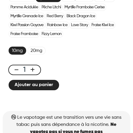
Pomme Acidulée
Pêche Litchi
Myrtille Framboise Cerise
Myrtille Grenade Ice
Red Berry
Black Dragon Ice
Kiwi Passion Goyave
Rainbow Ice
Love Story
Fraise Kiwi Ice
Fraise Framboise
Fizzy Lemon
10mg
20mg
X-
ONE
Ajouter au panier
PRO
-
Myrtille
Fusion
quantité
Le vapotage est une transition vers une vie sans
tabac puis sans dépendance à la nicotine.
Ne
vapotez pas si vous ne fumez pas