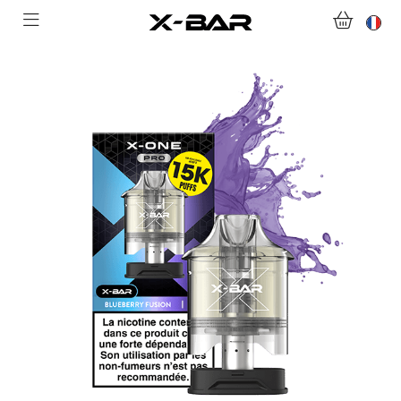
ACHETER
ABONNEMENTS
COLLECTIONS
NOUS CONTACTER
FOIRE AUX QUESTIONS
DEVENIR REVENDEUR
MON COMPTE