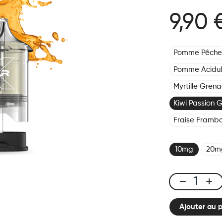
9,90 
Pomme Pêche
Pomme Acidu
Myrtille Gren
Kiwi Passion 
Fraise Frambo
10mg
20m
X-
ONE
Ajouter au 
PRO
-