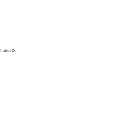
harles D.
.