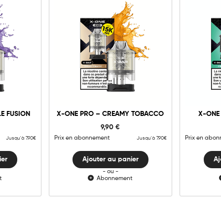
g
10mg
20mg
1
X-
ONE
PRO
-
er
Ajouter au panier
A
LE FUSION
X-ONE PRO – CREAMY TOBACCO
X-ONE 
Creamy
Tobacco
9,90
€
é
quantité
Prix en abonnement
Prix en abo
Jusqu'à 7.90€
Jusqu'à 7.90€
ier
Ajouter au panier
Aj
- ou -
t
Abonnement