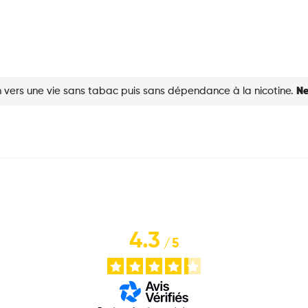
Pods
Kiwi
Passion
Goyave
quantité
 vers une vie sans tabac puis sans dépendance à la nicotine.
Ne
4.3
/
5