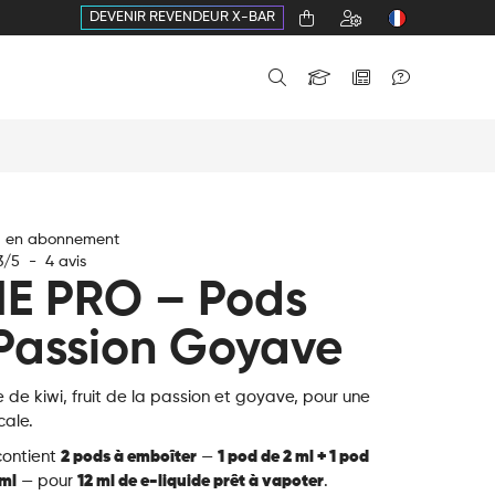
DEVENIR REVENDEUR X-BAR
€ en abonnement
3
/
5
-
4
avis
E PRO – Pods
 Passion Goyave
e de kiwi, fruit de la passion et goyave, pour une
cale.
ontient
2 pods à emboîter
—
1 pod de 2 ml + 1 pod
 ml
— pour
12 ml de e-liquide prêt à vapoter
.