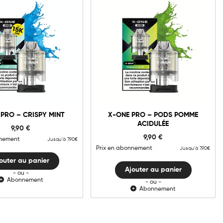
0mg
20mg
10mg
20mg
X-
X-
ONE
ONE
PRO
PRO
-
-
jouter au panier
Ajouter au panier
PRO – CRISPY MINT
X-ONE PRO – PODS POMME
Crispy
Pods
Mint
Pomme
ACIDULÉE
9,90
€
quantité
Acidulée
quantité
9,90
€
nnement
Jusqu'à 7.90€
Prix en abonnement
Jusqu'à 7.90€
outer au panier
Ajouter au panier
- ou -
Abonnement
- ou -
Abonnement