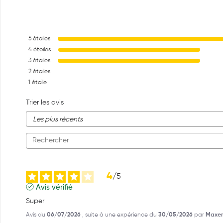
5
étoiles
4
étoiles
3
étoiles
2
étoiles
1
étoile
Trier les avis
4
/
5
Avis vérifié
Super
Avis du
06/07/2026
, suite à une expérience du
30/05/2026
par
Maxen