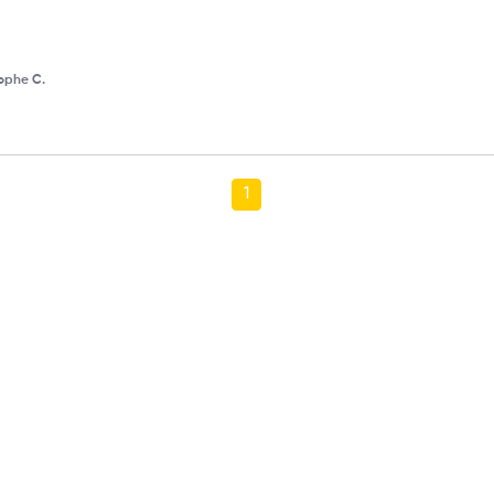
ophe C.
1