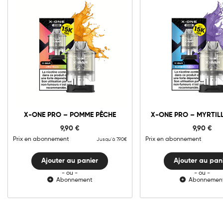
10mg
20mg
10mg
20m
X-
X-
ONE
ONE
PRO
PRO
-
-
Ajouter au panier
Ajouter au pani
X-ONE PRO – POMME PÊCHE
X-ONE PRO – MYRTIL
Pomme
Myrtille
Pêche
Fusion
9,90
€
9,90
€
quantité
quantit
Prix en abonnement
Prix en abonnement
Jusqu'à 7.90€
Ajouter au panier
Ajouter au pan
- ou -
- ou -
Abonnement
Abonnemen