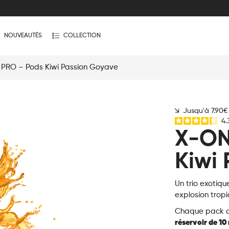
NOUVEAUTÉS
COLLECTION
PRO – Pods Kiwi Passion Goyave
Jusqu'à 7.90
4.
X-ON
Kiwi
Un trio exotiqu
explosion tropi
Chaque pack c
réservoir de 10