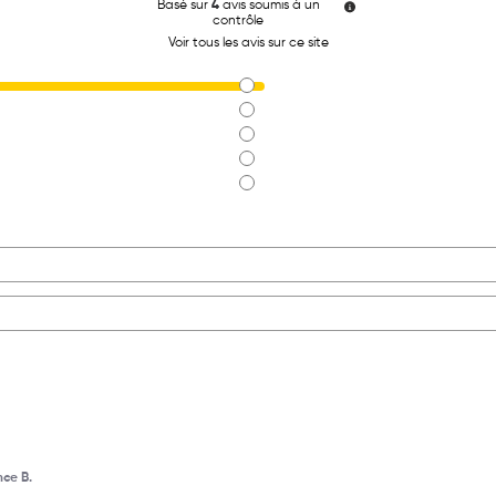
Basé sur
4
avis soumis à un
contrôle
Voir tous les avis sur ce site
ce B.