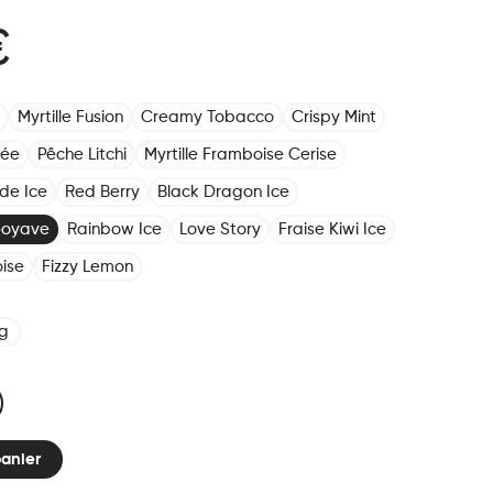
€
Myrtille Fusion
Creamy Tobacco
Crispy Mint
lée
Pêche Litchi
Myrtille Framboise Cerise
ade Ice
Red Berry
Black Dragon Ice
Goyave
Rainbow Ice
Love Story
Fraise Kiwi Ice
ise
Fizzy Lemon
g
panier