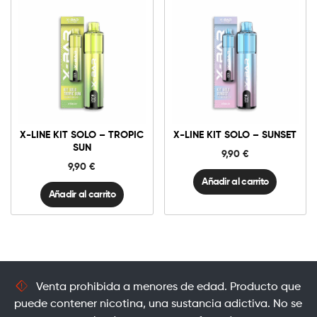
X-
X-
Line
Line
Kit
Kit
Solo
Solo
-
-
Tropic
Sunset
X-LINE KIT SOLO – TROPIC
X-LINE KIT SOLO – SUNSET
Sun
cantidad
cantidad
SUN
9,90
€
9,90
€
Añadir al carrito
Añadir al carrito
Venta prohibida a menores de edad. Producto que
puede contener nicotina, una sustancia adictiva. No se