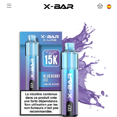
BIENVENIDO A X-BAR.CO
TIENDA ONLINE
ABONNEMENTS
COLLECTIONS
CONTACTA CON NOSOTROS
PREGUNTAS MÁS FRECUENTES
CONVIÉRTASE EN UN MAYORISTA DE X-BAR
MI CUENTA