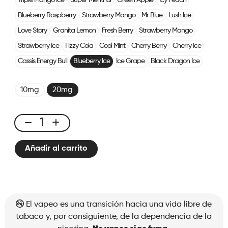
Triple Mango Ice
Super Menthol
Green Apple
Icy Peach
Blueberry Raspberry
Strawberry Mango
Mr Blue
Lush Ice
Love Story
Granita Lemon
Fresh Berry
Strawberry Mango
Strawberry Ice
Fizzy Cola
Cool Mint
Cherry Berry
Cherry Ice
Cassis Energy Bull
Blueberry Ice
Ice Grape
Black Dragon Ice
10mg
20mg
X-
Line
Añadir al carrito
Kit
Blueberry
Ice
cantidad
El vapeo es una transición hacia una vida libre de
tabaco y, por consiguiente, de la dependencia de la