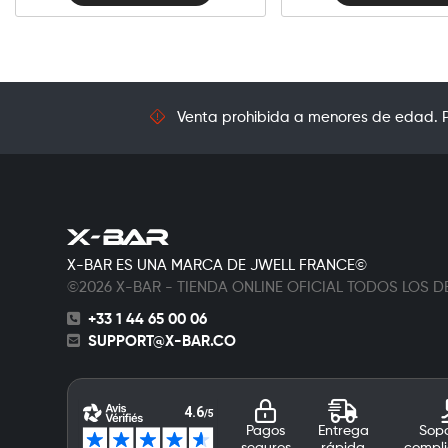
Venta prohibida a menores de edad. Pr
X-BAR ES UNA MARCA DE JWELL FRANCE©
©2026 X-BAR - TIENDA ONLINE OFICIAL TODOS LOS
+33 1 44 65 00 06
SUPPORT@X-BAR.CO
Pagos
Entrega
Sopo
seguros
rápida
compli