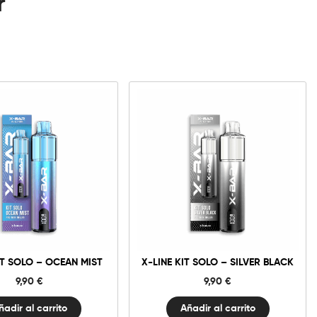
r
X-
X-
Line
Line
Kit
Kit
Solo
Solo
-
-
Ocean
Silver
Mist
Black
cantidad
cantidad
IT SOLO – OCEAN MIST
X-LINE KIT SOLO – SILVER BLACK
9,90
€
9,90
€
ñadir al carrito
Añadir al carrito