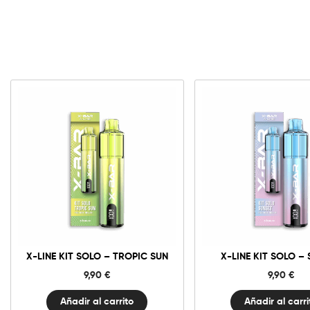
X-
X-
Line
Line
Kit
Kit
Solo
Solo
-
-
Tropic
Sunset
Sun
cantida
cantidad
X-LINE KIT SOLO – TROPIC SUN
X-LINE KIT SOLO –
9,90
€
9,90
€
Añadir al carrito
Añadir al carri