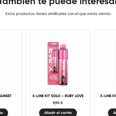
También te puede interesa
Estos productos tienen similitudes con el que estás viendo
X-
Line
Kit
Solo
-
Ruby
d
Love
cantidad
 SUNSET
X-LINE KIT SOLO – RUBY LOVE
X-LINE K
9,90
€
to
Añadir al carrito
A