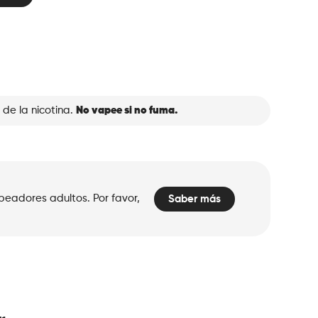
 de la nicotina.
No vapee si no fuma.
peadores adultos. Por favor,
Saber más