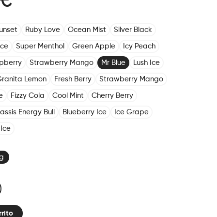
 €
unset
Ruby Love
Ocean Mist
Silver Black
Ice
Super Menthol
Green Apple
Icy Peach
pberry
Strawberry Mango
Mr Blue
Lush Ice
ranita Lemon
Fresh Berry
Strawberry Mango
e
Fizzy Cola
Cool Mint
Cherry Berry
assis Energy Bull
Blueberry Ice
Ice Grape
Ice
g
rrito