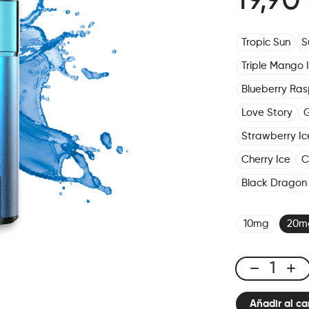
19,90
Tropic Sun
S
Triple Mango 
Blueberry Ras
Love Story
G
Strawberry Ic
Cherry Ice
C
Black Dragon 
10mg
20m
X-
Line
Añadir al ca
Kit