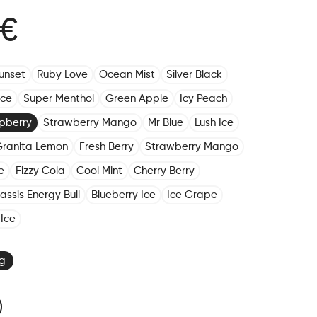
 €
unset
Ruby Love
Ocean Mist
Silver Black
Ice
Super Menthol
Green Apple
Icy Peach
pberry
Strawberry Mango
Mr Blue
Lush Ice
ranita Lemon
Fresh Berry
Strawberry Mango
e
Fizzy Cola
Cool Mint
Cherry Berry
assis Energy Bull
Blueberry Ice
Ice Grape
Ice
g