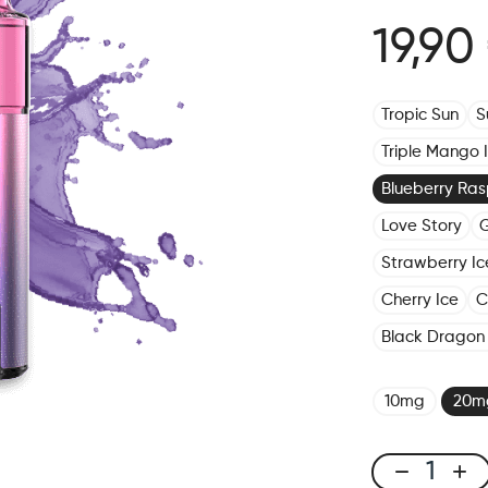
19,90
Tropic Sun
S
Triple Mango 
Blueberry Ras
Love Story
G
Strawberry Ic
Cherry Ice
C
Black Dragon 
10mg
20m
X-