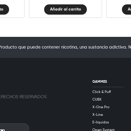
to
Añadir al carrito
A
oducto que puede contener nicotina, una sustancia adictiva. N
GAMMES
Click & Puff
 DERECHOS RESERVADOS
CUBX
X-One Pro
X-Line
E-líquidos
Open System