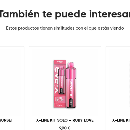
También te puede interesa
Estos productos tienen similitudes con el que estás viendo
X-
Line
Kit
Solo
-
Ruby
d
Love
cantidad
 SUNSET
X-LINE KIT SOLO – RUBY LOVE
X-LINE K
9,90
€