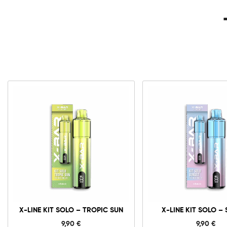
X-
X-
Line
Line
Kit
Kit
Solo
Solo
-
-
Tropic
Sunset
Sun
cantida
cantidad
X-LINE KIT SOLO – TROPIC SUN
X-LINE KIT SOLO –
9,90
€
9,90
€