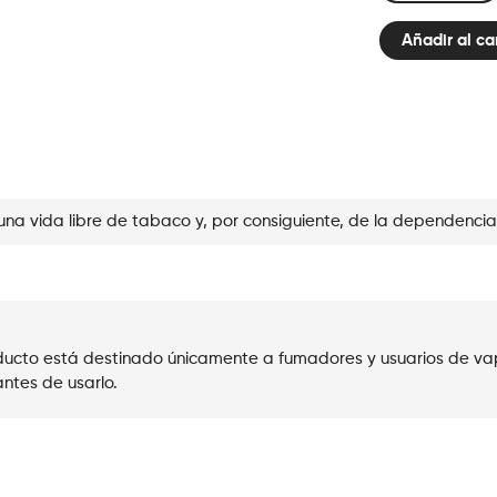
Line
Añadir al ca
Kit
Blueberry
Raspberry
cantidad
una vida libre de tabaco y, por consiguiente, de la dependencia
roducto está destinado únicamente a fumadores y usuarios de va
ntes de usarlo.