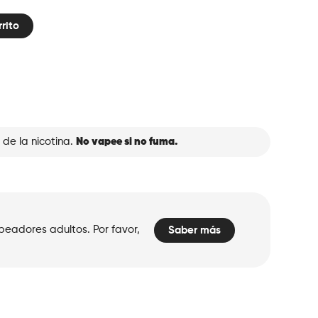
rrito
 de la nicotina.
No vapee si no fuma.
peadores adultos. Por favor,
Saber más