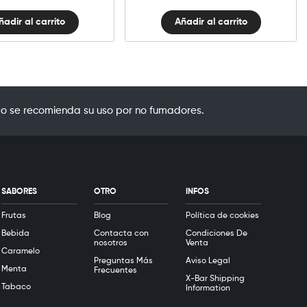
ñadir al carrito
Añadir al carrito
o se recomienda su uso por no fumadores.
SABORES
OTRO
INFOS
Frutas
Blog
Política de cookies
Bebida
Contacta con
Condiciones De
nosotros
Venta
Caramelo
Preguntas Más
Aviso Legal
Menta
Frecuentes
X-Bar Shipping
Tabaco
Information