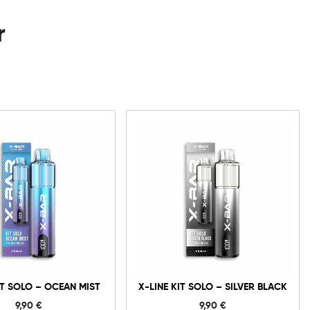
r
X-
X-
Line
Line
Kit
Kit
Solo
Solo
-
-
Ocean
Silver
Mist
Black
cantidad
cantidad
IT SOLO – OCEAN MIST
X-LINE KIT SOLO – SILVER BLACK
9,90
€
9,90
€