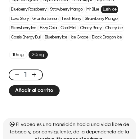
Triple Mango Ice
Super Menthol
Green Apple
Icy Peach
Blueberry Raspberry
Strawberry Mango
Mr Blue
Lush Ice
Love Story
Granita Lemon
Fresh Berry
Strawberry Mango
Strawberry Ice
Fizzy Cola
Cool Mint
Cherry Berry
Cherry Ice
Cassis Energy Bull
Blueberry Ice
Ice Grape
Black Dragon Ice
10mg
20mg
X-
Line
Añadir al carrito
Kit
Lush
Ice
cantidad
El vapeo es una transición hacia una vida libre de
tabaco y, por consiguiente, de la dependencia de la