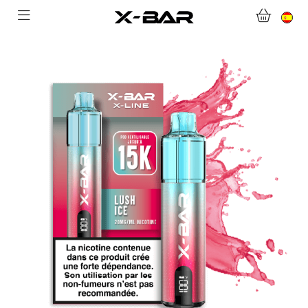
BIENVENIDO A X-BAR.CO
TIENDA ONLINE
ABONNEMENTS
COLLECTIONS
CONTACTA CON NOSOTROS
PREGUNTAS MÁS FRECUENTES
CONVIÉRTASE EN UN MAYORISTA DE X-BAR
MI CUENTA