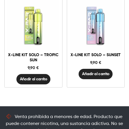
X-
X-
Line
Line
Kit
Kit
Solo
Solo
-
-
Tropic
Sunset
X-LINE KIT SOLO – TROPIC
X-LINE KIT SOLO – SUNSET
Sun
cantidad
cantidad
SUN
9,90
€
9,90
€
Añadir al carrito
Añadir al carrito
Venta prohibida a menores de edad. Producto que
puede contener nicotina, una sustancia adictiva. No se