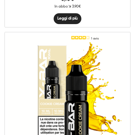
In abbo
3.90€
Leggi di più
1
avis