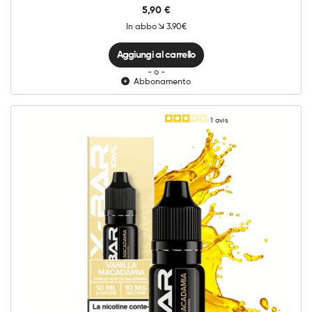
5,90
€
In abbo
3.90€
Aggiungi al carrello
- o -
Abbonamento
1
avis