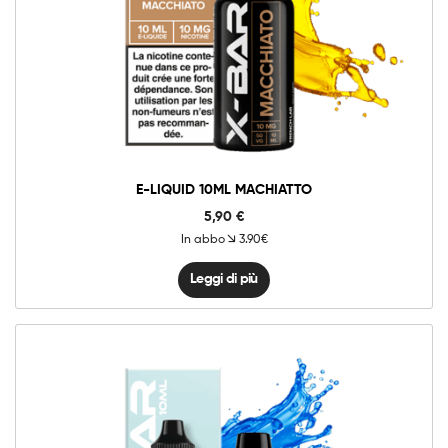
E-LIQUID 10ML MACHIATTO
5,90
€
In abbo
3.90€
Leggi di più