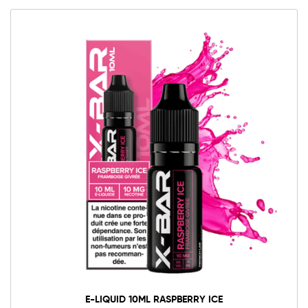
10mg
20mg
E-
liquid
10ml
Raspberry
Aggiungi al carrello
Ice
quantità
E-LIQUID 10ML RASPBERRY ICE