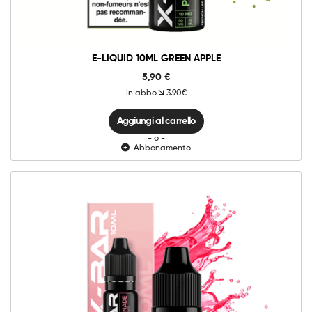
quantità
E-LIQUID 10ML GREEN APPLE
5,90
€
In abbo
3.90€
Aggiungi al carrello
- o -
Abbonamento