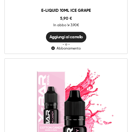
E-LIQUID 10ML ICE GRAPE
5,90
€
In abbo
3.90€
Aggiungi al carrello
- o -
Abbonamento