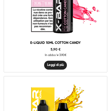
E-LIQUID 10ML COTTON CANDY
5,90
€
In abbo
3.90€
Leggi di più