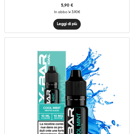
5,90
€
In abbo
3.90€
Leggi di più