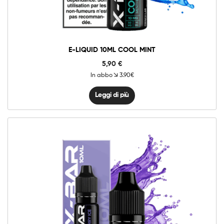
E-LIQUID 10ML COOL MINT
5,90
€
In abbo
3.90€
Leggi di più