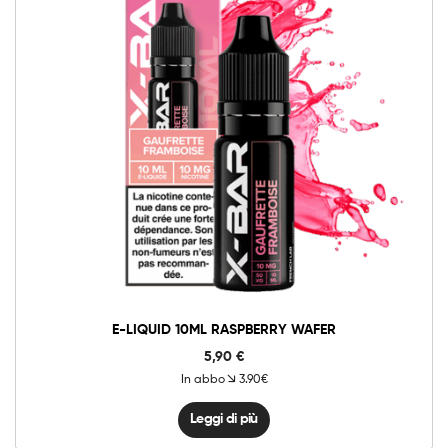
E-LIQUID 10ML RASPBERRY WAFER
5,90
€
In abbo
3.90€
Leggi di più