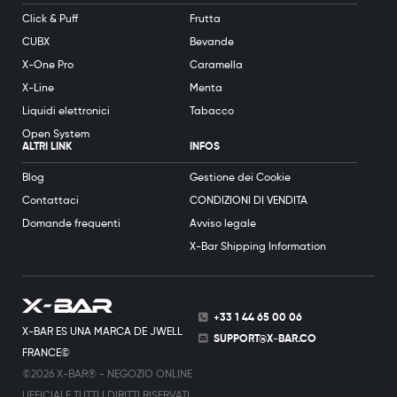
Click & Puff
Frutta
CUBX
Bevande
X-One Pro
Caramella
X-Line
Menta
Liquidi elettronici
Tabacco
Open System
ALTRI LINK
INFOS
Blog
Gestione dei Cookie
Contattaci
CONDIZIONI DI VENDITA
Domande frequenti
Avviso legale
X-Bar Shipping Information
+33 1 44 65 00 06
X-BAR ES UNA MARCA DE JWELL
SUPPORT@X-BAR.CO
FRANCE©
©2026 X-BAR® - NEGOZIO ONLINE
UFFICIALE TUTTI I DIRITTI RISERVATI