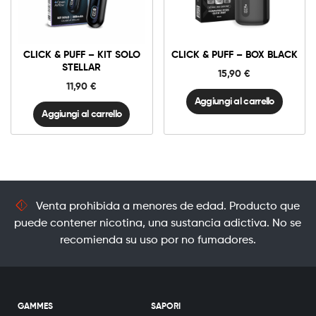
Click
Click
&
&
Puff
Puff
-
–
Kit
Box
Solo
Black
CLICK & PUFF – KIT SOLO
CLICK & PUFF – BOX BLACK
STELLAR
quantità
quantità
STELLAR
15,90
€
11,90
€
Aggiungi al carrello
Aggiungi al carrello
Venta prohibida a menores de edad. Producto que
puede contener nicotina, una sustancia adictiva. No se
recomienda su uso por no fumadores.
GAMMES
SAPORI