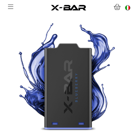
BENVENUTI SU X-BAR.CO
NEGOZIO
ABONNEMENTS
COLLECTIONS
CONTATTACI
DOMANDE FREQUENTI
DIVENTA UN GROSSISTA X-BAR
IL MIO ACCOUNT