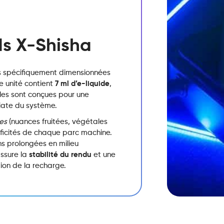
ds X-Shisha
es spécifiquement dimensionnées
e unité contient
7 ml d’e-liquide
,
les sont conçues pour une
diate du système.
ues
(nuances fruitées, végétales
ificités de chaque parc machine.
ns prolongées en milieu
ssure la
stabilité du rendu
et une
tion de la recharge.