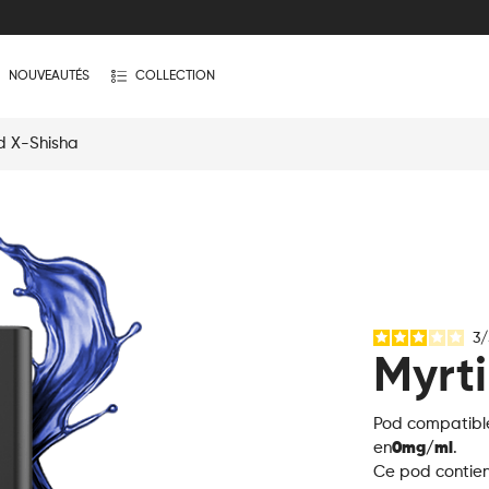
NOUVEAUTÉS
COLLECTION
od X-Shisha
3
/
Myrti
Pod compatible
en
0mg/ml
.
Ce pod contient