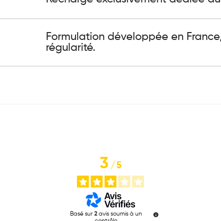
Formulation développée en France,
régularité.
3
/
5
Basé sur
2
avis soumis à un
contrôle