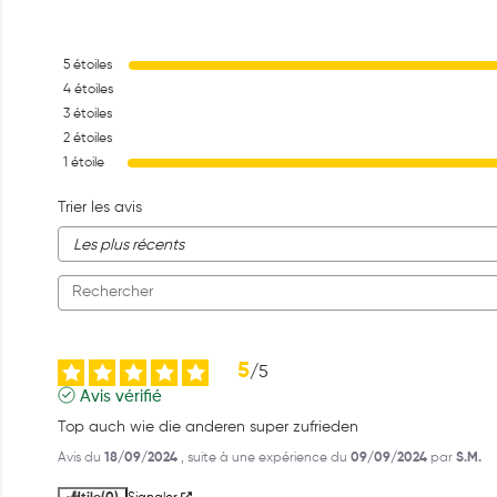
5
étoiles
4
étoiles
3
étoiles
2
étoiles
1
étoile
Trier les avis
5
/
5
Avis vérifié
Top auch wie die anderen super zufrieden
Avis du
18/09/2024
, suite à une expérience du
09/09/2024
par
S.M.