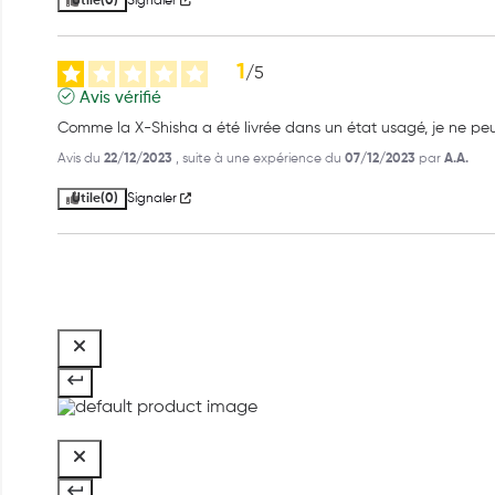
Utile
(0)
Signaler
1
/
5
Avis vérifié
Comme la X-Shisha a été livrée dans un état usagé, je ne peu
Avis du
22/12/2023
, suite à une expérience du
07/12/2023
par
A.A.
Utile
(0)
Signaler