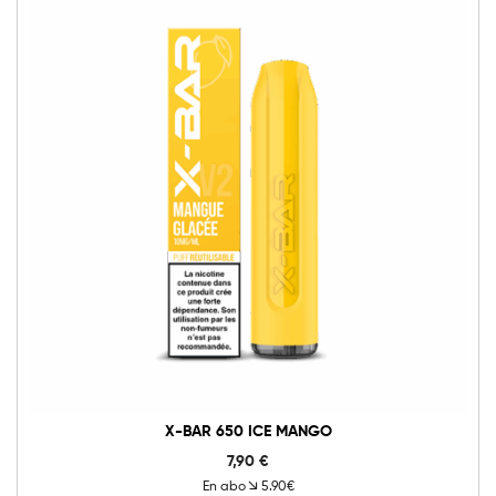
0mg
10mg
20mg
X-
BAR
650
Ice
Ajouter au panier
Mango
quantité
X-BAR 650 ICE MANGO
7,90
€
En abo
5.90€