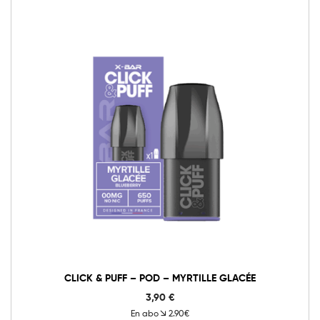
0mg
10mg
20mg
Click
&
Puff
-
Ajouter au panier
Pod
-
Myrtille
Glacée
quantité
CLICK & PUFF – POD – MYRTILLE GLACÉE
3,90
€
En abo
2.90€