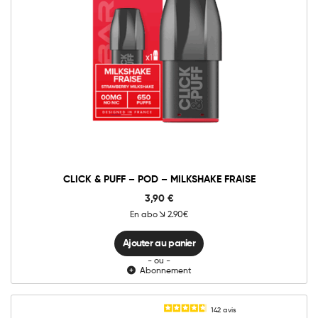
0mg
10mg
20mg
Click
&
Puff
-
Ajouter au panier
Pod
-
Milkshake
Fraise
quantité
CLICK & PUFF – POD – MILKSHAKE FRAISE
3,90
€
En abo
2.90€
Ajouter au panier
- ou -
Abonnement
142
avis