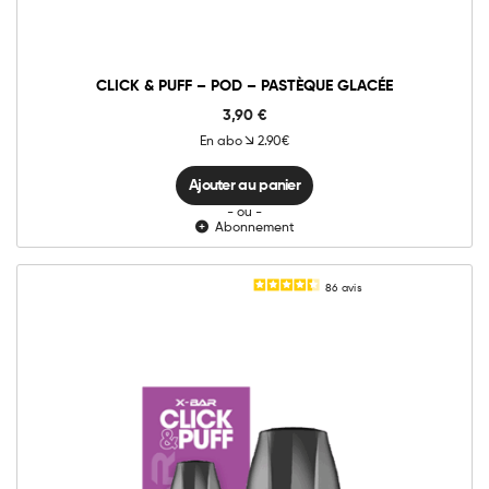
-
Pastèque
Glacée
quantité
CLICK & PUFF – POD – PASTÈQUE GLACÉE
3,90
€
En abo
2.90€
Ajouter au panier
- ou -
Abonnement
86
avis