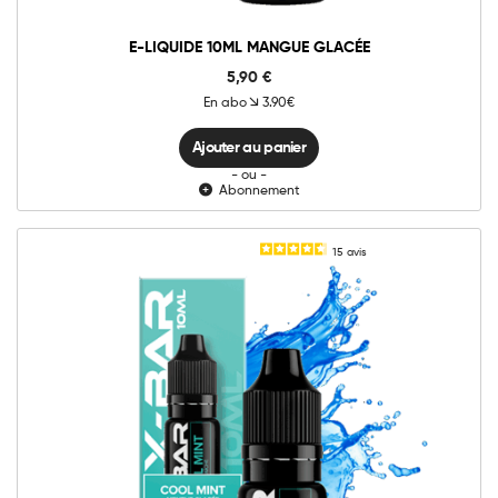
E-LIQUIDE 10ML MANGUE GLACÉE
5,90
€
En abo
3.90€
Ajouter au panier
- ou -
Abonnement
15
avis
10mg
20mg