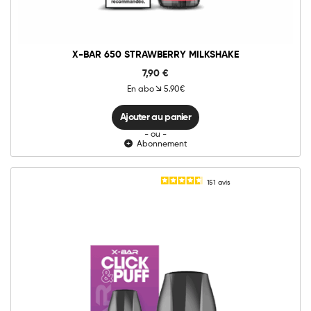
quantité
X-BAR 650 STRAWBERRY MILKSHAKE
7,90
€
En abo
5.90€
Ajouter au panier
- ou -
Abonnement
151
avis