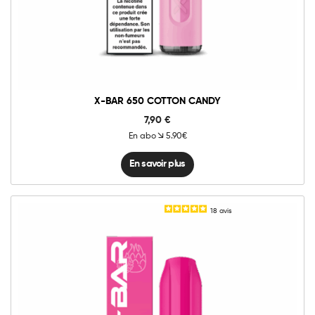
X-BAR 650 COTTON CANDY
7,90
€
En abo
5.90€
En savoir plus
18
avis