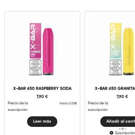
0mg
10m
X-
Bar
650
Granita
Añadir al carri
X-BAR 650 RASPBERRY SODA
X-BAR 650 GRANIT
Lemon
cantida
7,90
€
7,90
€
Precio de la
Precio de la
Hasta 0.00€
suscripción
suscripción
Leer más
Añadir al carri
- o -
Suscripció