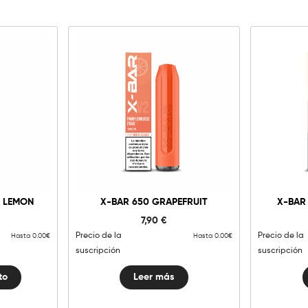
g
to
A LEMON
X-BAR 650 GRAPEFRUIT
X-BAR
d
7,90
€
Precio de la
Precio de la
Hasta 0.00€
Hasta 0.00€
suscripción
suscripción
to
Leer más
n