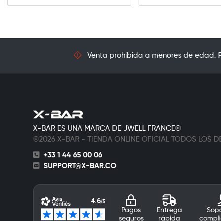
Venta prohibida a menores de edad. Pr
X-BAR ES UNA MARCA DE JWELL FRANCE©
©2026 X-BAR - TIENDA ONLINE OFICIAL TODOS LOS
+33 1 44 65 00 06
SUPPORT@X-BAR.CO
Pagos
Entrega
Sopo
seguros
rápida
compli