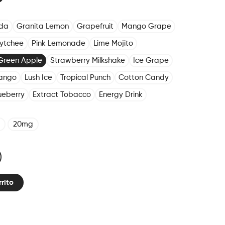
oda
Granita Lemon
Grapefruit
Mango Grape
Lytchee
Pink Lemonade
Lime Mojito
Green Apple
Strawberry Milkshake
Ice Grape
ango
Lush Ice
Tropical Punch
Cotton Candy
ueberry
Extract Tobacco
Energy Drink
20mg
rrito