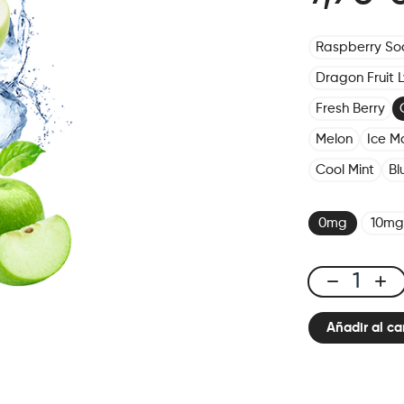
Raspberry S
Dragon Fruit 
Fresh Berry
Melon
Ice M
Cool Mint
Bl
0mg
10mg
X-
Bar
Añadir al ca
650
Green
Apple
cantidad