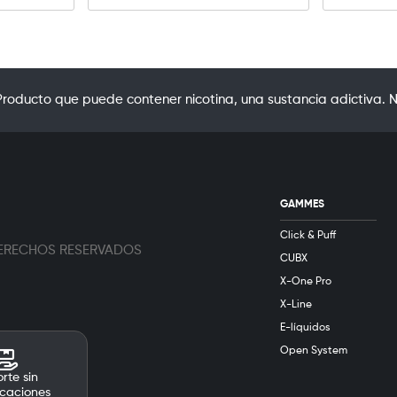
oducto que puede contener nicotina, una sustancia adictiva. N
GAMMES
Click & Puff
 DERECHOS RESERVADOS
CUBX
X-One Pro
X-Line
E-líquidos
Open System
rte sin
caciones