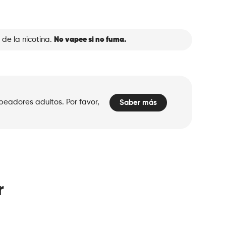
 de la nicotina.
No vapee si no fuma.
peadores adultos. Por favor,
Saber más
r