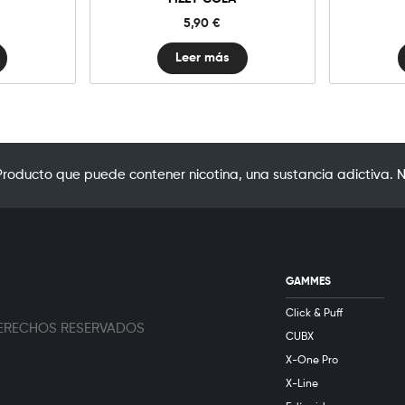
5,90
€
Leer más
oducto que puede contener nicotina, una sustancia adictiva. N
GAMMES
Click & Puff
 DERECHOS RESERVADOS
CUBX
X-One Pro
X-Line