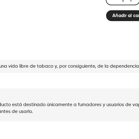
E-
liquid
Añadir al ca
10ml
Classic
Nic
-
Icy
Peach
cantidad
una vida libre de tabaco y, por consiguiente, de la dependencia
roducto está destinado únicamente a fumadores y usuarios de va
ntes de usarlo.