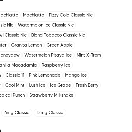
achiatto
Machiatto
Fizzy Cola Classic Nic
sic Nic
Watermelon Ice Classic Nic
i Classic Nic
Blond Tobacco Classic Nic
fer
Granita Lemon
Green Apple
Honeydew
Watermelon Pitaya Ice
Mint X-Trem
anilla Macadamia
Raspberry Ice
m
Classic 11
Pink Lemonade
Mango Ice
y
Cool Mint
Lush Ice
Ice Grape
Fresh Berry
opical Punch
Strawberry Milkshake
6mg Classic
12mg Classic