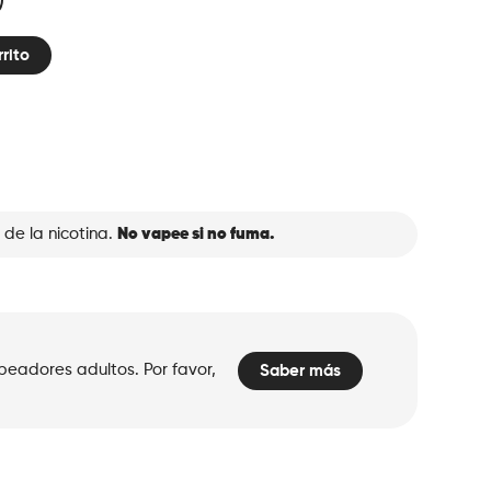
rrito
 de la nicotina.
No vapee si no fuma.
peadores adultos. Por favor,
Saber más