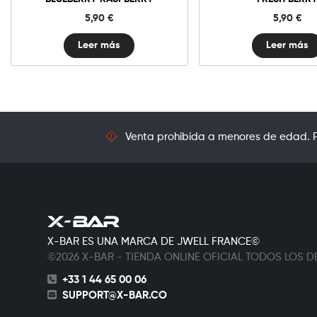
5,90
€
5,90
€
Leer más
Leer más
Venta prohibida a menores de edad. Pr
X-BAR ES UNA MARCA DE JWELL FRANCE©
©2026 X-BAR - TIENDA ONLINE OFICIAL TODOS LOS
+33 1 44 65 00 06
SUPPORT@X-BAR.CO