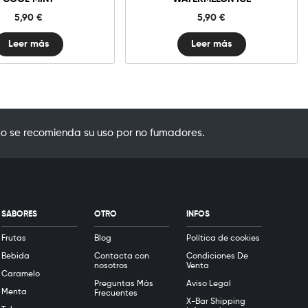
5,90
€
5,90
€
Leer más
Leer más
o se recomienda su uso por no fumadores.
SABORES
OTRO
INFOS
Frutas
Blog
Política de cookies
Bebida
Contacta con
Condiciones De
nosotros
Venta
Caramelo
Preguntas Más
Aviso Legal
Menta
Frecuentes
X-Bar Shipping