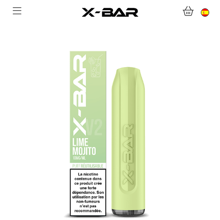
BIENVENIDO A X-BAR.CO
TIENDA ONLINE
ABONNEMENTS
COLLECTIONS
CONTACTA CON NOSOTROS
PREGUNTAS MÁS FRECUENTES
CONVIÉRTASE EN UN MAYORISTA DE X-BAR
MI CUENTA