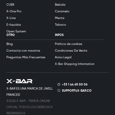
CUBX
Bebida
X-One Pro
Caramelo
X-Line
Menta
E-líquidos
Tabaco
Open System
OTRO
INFOS
Blog
Política de cookies
Contacta con nosotros
Condiciones De Venta
Preguntas Más Frecuentes
Aviso Legal
X-Bar Shipping Information
+33 1 44 65 00 06
X-BAR ES UNA MARCA DE JWELL
SUPPORT@X-BAR.CO
FRANCE©
©2026 X-BAR - TIENDA ONLINE
OFICIAL TODOS LOS DERECHOS
RESERVADOS