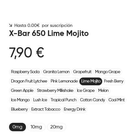
Hasta 0.00€ por suscripción
X-Bar 650 Lime Mojito
7,90 €
Raspberry Soda
Granita Lemon
Grapefruit
Mango Grape
Dragon Fruit Lytchee
Pink Lemonade
Lime Mojito
Fresh Berry
Green Apple
Strawberry Milkshake
Ice Grape
Melon
Ice Mango
Lush Ice
Tropical Punch
Cotton Candy
Cool Mint
Blueberry
Extract Tobacco
Energy Drink
0mg
10mg
20mg