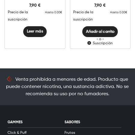
Lemon
7,90
€
7,90
€
cantidad
Precio de la
Precio de la
Hasta 0.00€
Hasta 0.00€
suscripción
suscripción
Leer más
Añadir al carrito
- o -
Suscripción
Venta prohibida a menores de edad. Producto que
puede contener nicotina, una sustancia adictiva. No se
recomienda su uso por no fumadores.
GAMMES
SABORES
Click & Puff
Frutas