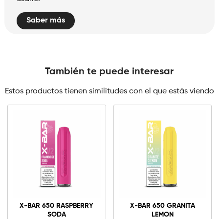
Saber más
También te puede interesar
Estos productos tienen similitudes con el que estás viendo
0mg
10mg
X-
Bar
X-BAR 650 RASPBERRY
X-BAR 650 GRANITA
650
SODA
LEMON
Granita
Añadir al carrito