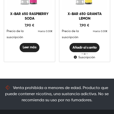
X-
Bar
X-BAR 650 RASPBERRY
X-BAR 650 GRANITA
650
SODA
LEMON
Granita
Añadir al carrito
Lemon
7,90
€
7,90
€
cantidad
Precio de la
Precio de la
Hasta 0.00€
Hasta 0.00€
suscripción
suscripción
Leer más
Añadir al carrito
- o -
Suscripción
Venta prohibida a menores de edad. Producto que
puede contener nicotina, una sustancia adictiva. No se
recomienda su uso por no fumadores.