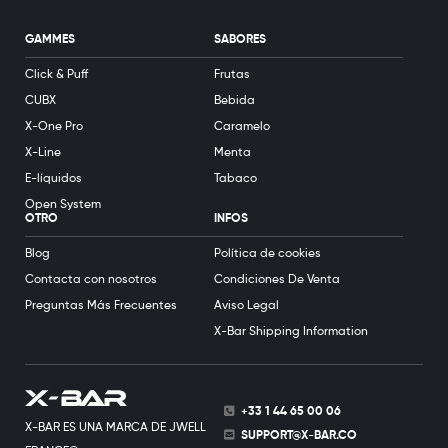
GAMMES
SABORES
Click & Puff
Frutas
CUBX
Bebida
X-One Pro
Caramelo
X-Line
Menta
E-líquidos
Tabaco
Open System
OTRO
INFOS
Blog
Política de cookies
Contacta con nosotros
Condiciones De Venta
Preguntas Más Frecuentes
Aviso Legal
X-Bar Shipping Information
+33 1 44 65 00 06
X-BAR ES UNA MARCA DE JWELL
SUPPORT@X-BAR.CO