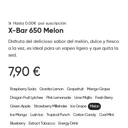
Hasta 0.00€ por suscripción
X-Bar 650 Melon
Disfruta del delicioso sabor del melón, dulce y fresco
a la vez, es ideal para un vapeo ligero y que quita la
sed.
7,90 €
Raspberry Soda
Granita Lemon
Grapefruit
Mango Grape
Dragon Fruit Lytchee
Pink Lemonade
Lime Mojito
Fresh Berry
Green Apple
Strawberry Milkshake
Ice Grape
Melon
Ice Mango
Lush Ice
Tropical Punch
Cotton Candy
Cool Mint
Blueberry
Extract Tobacco
Energy Drink