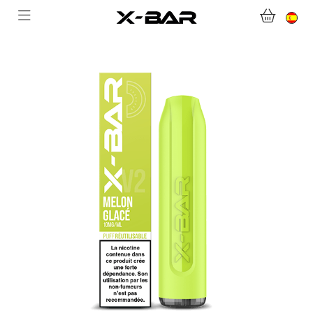
BIENVENIDO A X-BAR.CO
TIENDA ONLINE
ABONNEMENTS
COLLECTIONS
CONTACTA CON NOSOTROS
PREGUNTAS MÁS FRECUENTES
CONVIÉRTASE EN UN MAYORISTA DE X-BAR
MI CUENTA