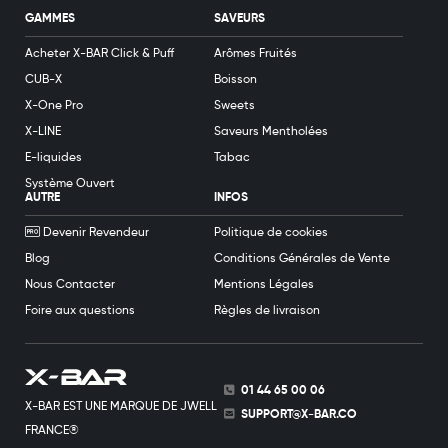
GAMMES
SAVEURS
Acheter X-BAR Click & Puff
Arômes Fruités
CUB-X
Boisson
X-One Pro
Sweets
X-LINE
Saveurs Mentholées
E-liquides
Tabac
Système Ouvert
AUTRE
INFOS
Devenir Revendeur
Politique de cookies
Blog
Conditions Générales de Vente
Nous Contacter
Mentions Légales
Foire aux questions
Règles de livraison
01 44 65 00 06
X-BAR EST UNE MARQUE DE JWELL
SUPPORT@X-BAR.CO
FRANCE®