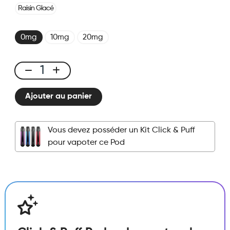
Raisin Glacé
0mg
10mg
20mg
Click
&
Ajouter au panier
Puff
-
Pod
Vous devez posséder un Kit Click & Puff
-
pour vapoter ce Pod
Myrtille
Menthe
quantité