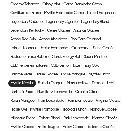
Creamy Tobacco
Crispy Mint
Cerise Framboise Citron
Confiture de Fraise
Myrtille Framboise Cerise
Black Dragon Ice
Legendary Cubano
Legendary Cigarillo
Legendary Blond
Legendary Kentucky
Cerise Glacée
Ananas Glacée
Absolv Red Skin
Absolv Aberdeen
Pop Corn Caramel
Extract Tobacco
Fraise Framboise
Cranberry
Pêche Glacée
Pastèque Fraise Bubble
Cassis Energy Bull
Super Menthol
CBD Terpènes naturels
CBD Lemon Haze
Fizzy Cola
Pomme Verte
Fraise Glacée
Fraise Mangue
Myrtille Citron
Myrtille Menthe
Fruit du Dragon
Marshmallow
Dragon Litchi
Barbe à Papa
Blue Razz Lemonade
Granita Citron
Raisin Mangue
Framboise Soda
Pamplemousse
Virginia Classic
Fraise Kiwi
Myrtille Framboise
Tropical Punch
Mangue Glacée
Milkshake Fraise
Tabac Blond
Pink Lemonade
Menthe Glacée
Myrtille Glacée
Fruits Rouges
Melon Glacé
Pastèque Glacée