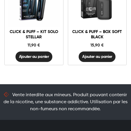
Click
Click
&
&
Puff
Puff
-
–
Kit
Box
Solo
Soft
CLICK & PUFF – KIT SOLO
CLICK & PUFF – BOX SOFT
STELLAR
Black
quantité
quantité
STELLAR
BLACK
11,90
€
15,90
€
Ajouter au panier
Ajouter au panier
Vente interdite aux mineurs. Produit pouvant contenir
de la nicotine, une substance addictive. Utilisation par les
non-fumeurs non recommandée.