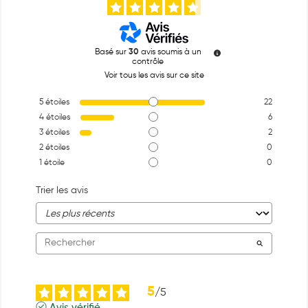
Basé sur
30
avis soumis à un
contrôle
Voir tous les avis sur ce site
5
étoiles
22
4
étoiles
6
3
étoiles
2
2
étoiles
0
1
étoile
0
Trier les avis
5
/
5
Avis vérifié