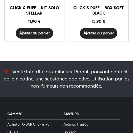
Kit
Box
Solo
Soft
CLICK & PUFF – KIT SOLO
CLICK & PUFF – BOX SOFT
STELLAR
Black
quantité
quantité
STELLAR
BLACK
11,90
€
15,90
€
Ajouter au panier
Ajouter au panier
Vente interdite aux mineurs. Produit pouvant contenir
de la nicotine, une substance addictive. Utilisation par les
non-fumeurs non recommandée.
GAMMES
SAVEURS
Acheter X-BAR Click & Puff
Arômes Fruités
CUB-X
Boisson