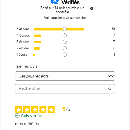
Basé sur
72
avis soumis à un
contrôle
Voir tous les avis sur ce site
5
étoiles
51
4
étoiles
7
3
étoiles
7
2
étoiles
6
1
étoile
1
Trier les avis
5
/
5
Avis vérifié
mes préférés