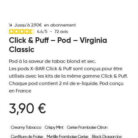
Jusqu'à 2.90€ en abonnement
4.4
/
5
-
72
avis
Click & Puff – Pod – Virginia
Classic
Pod à la saveur de tabac blond et sec.
Les pods X-BAR Click & Puff sont conçus pour être
utilisés avec les kits de la même gamme Click & Puff.
Chaque pod contient 2 ml de e-liquide. Pod conçu
en France
3,90 €
Creamy Tobacco
Crispy Mint
Cerise Framboise Citron
Confiture de Fraise
Myrtille Framboise Cerise
Black Dragon Ice