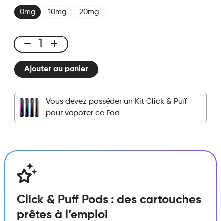
0mg
10mg
20mg
Click
&
Ajouter au panier
Puff
-
Pod
Vous devez posséder un Kit Click & Puff
-
pour vapoter ce Pod
Virginia
Classic
quantité
Click & Puff Pods : des cartouches
prêtes à l’emploi