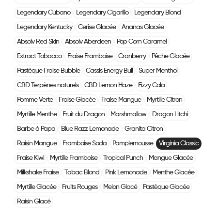
Legendary Cubano
Legendary Cigarillo
Legendary Blond
Legendary Kentucky
Cerise Glacée
Ananas Glacée
Absolv Red Skin
Absolv Aberdeen
Pop Corn Caramel
Extract Tobacco
Fraise Framboise
Cranberry
Pêche Glacée
Pastèque Fraise Bubble
Cassis Energy Bull
Super Menthol
CBD Terpènes naturels
CBD Lemon Haze
Fizzy Cola
Pomme Verte
Fraise Glacée
Fraise Mangue
Myrtille Citron
Myrtille Menthe
Fruit du Dragon
Marshmallow
Dragon Litchi
Barbe à Papa
Blue Razz Lemonade
Granita Citron
Raisin Mangue
Framboise Soda
Pamplemousse
Virginia Classic
Fraise Kiwi
Myrtille Framboise
Tropical Punch
Mangue Glacée
Milkshake Fraise
Tabac Blond
Pink Lemonade
Menthe Glacée
Myrtille Glacée
Fruits Rouges
Melon Glacé
Pastèque Glacée
Raisin Glacé