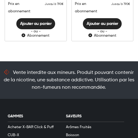
quantité
quantité
Prix en
Prix en
Jusqu'à 7.90€
Jusqu'à 7.90€
abonnement
abonnement
Ajouter au panier
Ajouter au panier
- ou -
- ou -
Abonnement
Abonnement
Vente interdite aux mineurs. Produit pouvant contenir
de la nicotine, une substance addictive. Utilisation par les
non-fumeurs non recommandée.
GAMMES
SAVEURS
Acheter X-BAR Click & Puff
Arômes Fruités
CUB-X
Boisson