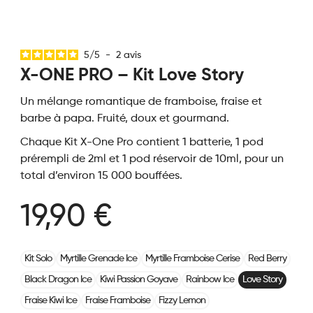
5
/
5
-
2
avis
X-ONE PRO – Kit Love Story
Un mélange romantique de framboise, fraise et
barbe à papa. Fruité, doux et gourmand.
Chaque Kit X-One Pro contient 1 batterie, 1 pod
prérempli de 2ml et 1 pod réservoir de 10ml, pour un
total d’environ 15 000 bouffées.
19,90 €
Kit Solo
Myrtille Grenade Ice
Myrtille Framboise Cerise
Red Berry
Black Dragon Ice
Kiwi Passion Goyave
Rainbow Ice
Love Story
Fraise Kiwi Ice
Fraise Framboise
Fizzy Lemon