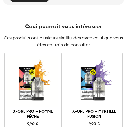
Ceci pourrait vous intéresser
Ces produits ont plusieurs similitudes avec celui que vous
êtes en train de consulter
10mg
20mg
10mg
20mg
X-
X-
ONE
ONE
X-ONE PRO – POMME
X-ONE PRO – MYRTILLE
PRO
PRO
PÊCHE
FUSION
-
-
Ajouter au panier
Ajouter au panier
Pomme
Myrtille
9,90
€
9,90
€
Pêche
Fusion