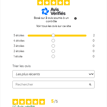
Basé sur
2
avis soumis à un
contrôle
Voir tous les avis sur ce site
5
étoiles
2
4
étoiles
0
3
étoiles
0
2
étoiles
0
1
étoile
0
Trier les avis
5
/
5
Avis vérifié