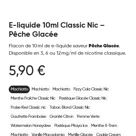
E-liquide 10ml Classic Nic –
Pêche Glacée
Flacon de 10 ml de e-liquide saveur
Pêche Glacée
.
Disponible en 3, 6 ou 12 mg/ml de nicotine classique.
5,90 €
Machiatto
Machiatto
Machiatto
Fizzy Cola Classic Nic
Menthe Fraîche Classic Nic
Pastèque Glacée Classic Nic
Fraise Kiwi Classic nic
Tabac Blond Classic Nic
Gaufrette Framboise
Granité Citron
Pomme Verte
Watermelon Honeydew
Pastèque Pitaya Ice
Menthe X-Trem
Machiatto
Vanille Macadamia
Myrtille Glacée
Cookie Cream