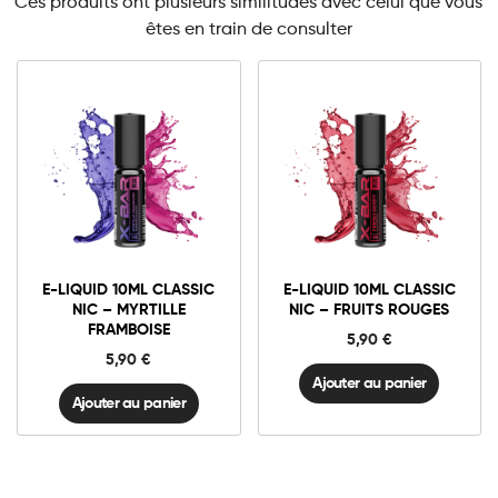
Ces produits ont plusieurs similitudes avec celui que vous
êtes en train de consulter
3mg Classic
3mg Classic
6mg Classic
6mg Classic
E-
E-
liquid
liquid
10ml
10ml
E-LIQUID 10ML CLASSIC
E-LIQUID 10ML CLASSIC
Classic
Classic
Ajouter au panier
Ajouter au panier
NIC – MYRTILLE
NIC – FRUITS ROUGES
Nic
Nic
FRAMBOISE
-
-
5,90
€
Myrtille
Fruits
5,90
€
Framboise
Rouges
quantité
quantité
Ajouter au panier
Ajouter au panier