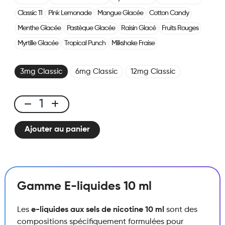
Classic 11
Pink Lemonade
Mangue Glacée
Cotton Candy
Menthe Glacée
Pastèque Glacée
Raisin Glacé
Fruits Rouges
Myrtille Glacée
Tropical Punch
Milkshake Fraise
3mg Classic
6mg Classic
12mg Classic
E-
liquide
Ajouter au panier
10ml
Classic
Nic
-
Pêche
Gamme E-liquides 10 ml
Glacée
quantité
Les
e-liquides aux sels de nicotine 10 ml
sont des
compositions spécifiquement formulées pour