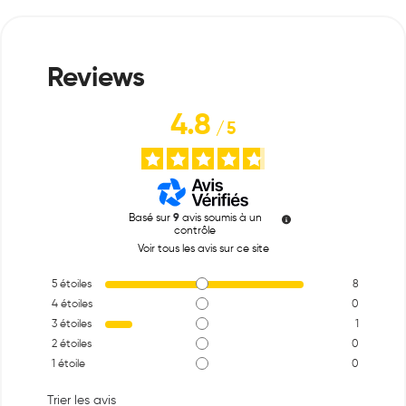
4.8
/
5
Basé sur
9
avis soumis à un
contrôle
Voir tous les avis sur ce site
5
étoiles
8
4
étoiles
0
3
étoiles
1
2
étoiles
0
1
étoile
0
Trier les avis