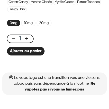
Cotton Candy
Menthe Glacée
Myrtille Glacée
Extract Tobacco
Energy Drink
0mg
10mg
20mg
X-
BAR
Ajouter au panier
650
Fresh
Berry
quantité
Le vapotage est une transition vers une vie sans
tabac puis sans dépendance à la nicotine.
Ne
vapotez pas si vous ne fumez pas