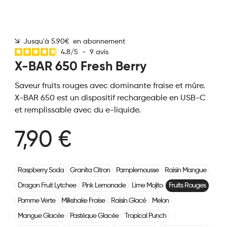
Jusqu'à 5.90€ en abonnement
4.8
/
5
-
9
avis
X-BAR 650 Fresh Berry
Saveur fruits rouges avec dominante fraise et mûre.
X-BAR 650 est un dispositif rechargeable en USB-C
et remplissable avec du e-liquide.
7,90 €
Raspberry Soda
Granita Citron
Pamplemousse
Raisin Mangue
Dragon Fruit Lytchee
Pink Lemonade
Lime Mojito
Fruits Rouges
Pomme Verte
Milkshake Fraise
Raisin Glacé
Melon
Mangue Glacée
Pastèque Glacée
Tropical Punch