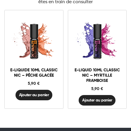
êtes en train de consulter
3mg Classic
3mg Classic
6mg Classic
6mg Classic
E-
E-
liquide
liquid
10ml
10ml
E-LIQUIDE 10ML CLASSIC
E-LIQUID 10ML CLASSIC
Classic
Classic
Ajouter au panier
Ajouter au panier
NIC – PÊCHE GLACÉE
NIC – MYRTILLE
Nic
Nic
FRAMBOISE
-
-
5,90
€
Pêche
Myrtille
5,90
€
Glacée
Framboise
quantité
quantité
Ajouter au panier
Ajouter au panier