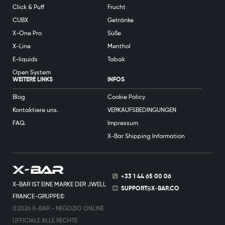
Click & Puff
Frucht
CUBX
Getränke
X-One Pro
Süße
X-Line
Menthol
E-liquids
Tabak
Open System
WEITERE LINKS
INFOS
Blog
Cookie Policy
Kontaktiere uns.
VERKAUFSBEDINGUNGEN
FAQ.
Impressum
X-Bar Shipping Information
+33 1 44 65 00 06
X-BAR IST EINE MARKE DER JWELL
SUPPORT@X-BAR.CO
FRANCE-GRUPPE©
©2026 X-BAR - NEGOZIO ONLINE
UFFICIALE ALLE RECHTE