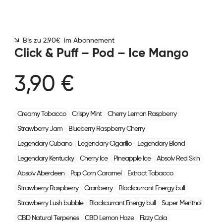
Bis zu 2.90€ im Abonnement
Click & Puff – Pod – Ice Mango
3,90 €
Creamy Tobacco
Crispy Mint
Cherry Lemon Raspberry
Strawberry Jam
Blueberry Raspberry Cherry
Legendary Cubano
Legendary Cigarillo
Legendary Blond
Legendary Kentucky
Cherry Ice
Pineapple Ice
Absolv Red Skin
Absolv Aberdeen
Pop Corn Caramel
Extract Tobacco
Strawberry Raspberry
Cranberry
Blackcurrant Energy bull
Strawberry Lush bubble
Blackcurrant Energy bull
Super Menthol
CBD Natural Terpenes
CBD Lemon Haze
Fizzy Cola