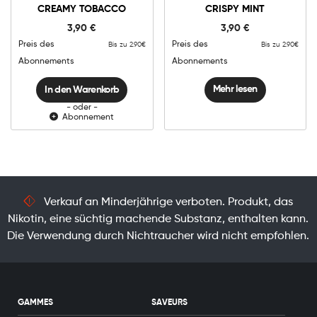
Puff
CREAMY TOBACCO
CRISPY MINT
-
In den Warenkorb
Pod
3,90
€
3,90
€
-
Creamy
Preis des
Preis des
Bis zu 2.90€
Bis zu 2.90€
Tobacco
Menge
Abonnements
Abonnements
Mehr lesen
In den Warenkorb
- oder -
Abonnement
Verkauf an Minderjährige verboten. Produkt, das
Nikotin, eine süchtig machende Substanz, enthalten kann.
Die Verwendung durch Nichtraucher wird nicht empfohlen.
GAMMES
SAVEURS