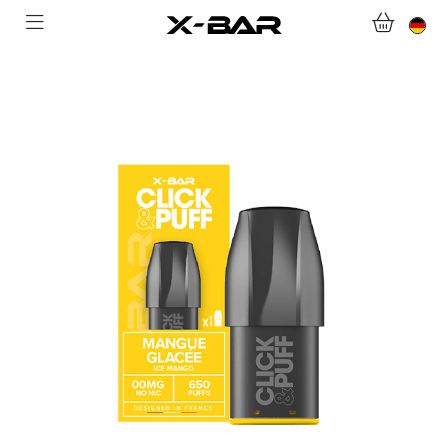
WILLKOMMEN BEI X-BAR.CO
WEBSHOP
ABONNEMENTS
COLLECTIONS
KONTAKTIERE UNS.
FAQ.
WERDEN SIE X-BAR-GROSSHÄNDLER
MEIN KONTO