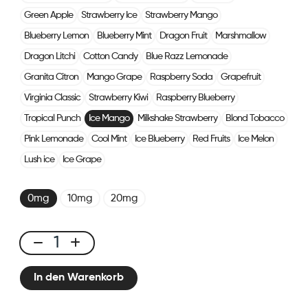
Green Apple
Strawberry Ice
Strawberry Mango
Blueberry Lemon
Blueberry Mint
Dragon Fruit
Marshmallow
Dragon Litchi
Cotton Candy
Blue Razz Lemonade
Granita Citron
Mango Grape
Raspberry Soda
Grapefruit
Virginia Classic
Strawberry Kiwi
Raspberry Blueberry
Tropical Punch
Ice Mango
Milkshake Strawberry
Blond Tobacco
Pink Lemonade
Cool Mint
Ice Blueberry
Red Fruits
Ice Melon
Lush ice
Ice Grape
0mg
10mg
20mg
Click
&
In den Warenkorb
Puff
-