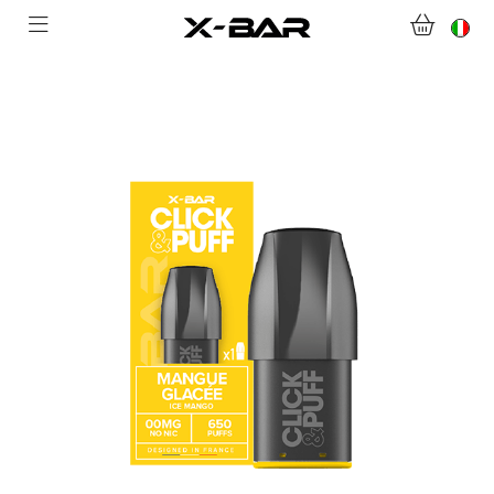
BENVENUTI SU X-BAR.CO
NEGOZIO
ABONNEMENTS
COLLECTIONS
CONTATTACI
DOMANDE FREQUENTI
DIVENTA UN GROSSISTA X-BAR
IL MIO ACCOUNT