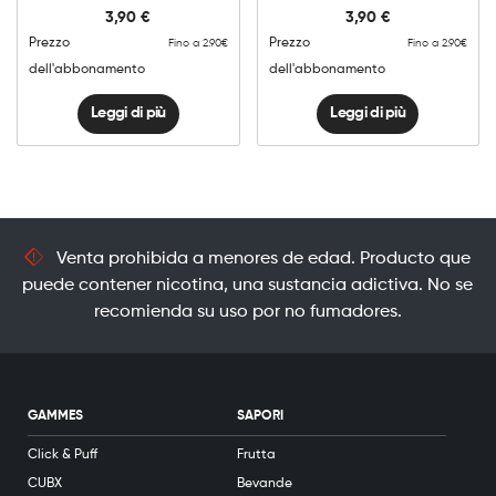
3,90
€
3,90
€
Prezzo
Prezzo
Fino a 2.90€
Fino a 2.90€
dell'abbonamento
dell'abbonamento
Leggi di più
Leggi di più
Venta prohibida a menores de edad. Producto que
puede contener nicotina, una sustancia adictiva. No se
recomienda su uso por no fumadores.
GAMMES
SAPORI
Click & Puff
Frutta
CUBX
Bevande