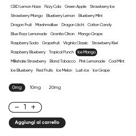
CBD Lemon Haze
Fizzy Cola
Green Apple
Strawberry Ice
Strawberry Mango
Blueberry Lemon
Blueberry Mint
Dragon Fruit
Marshmallow
Dragon Litchi
Cotton Candy
Blue Razz Lemonade
Granita Citron
Mango Grape
Raspberry Soda
Grapefruit
Virginia Classic
Strawberry Kiwi
Raspberry Blueberry
Tropical Punch
Ice Mango
Milkshake Strawberry
Blond Tobacco
Pink Lemonade
Cool Mint
Ice Blueberry
Red Fruits
Ice Melon
Lush ice
Ice Grape
0mg
10mg
20mg
Click
&
Aggiungi al carrello
Puff
-