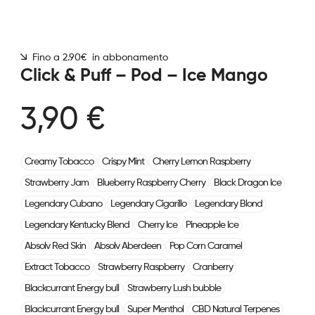
Fino a 2.90€ in abbonamento
Click & Puff – Pod – Ice Mango
3,90 €
Creamy Tobacco
Crispy Mint
Cherry Lemon Raspberry
Strawberry Jam
Blueberry Raspberry Cherry
Black Dragon Ice
Legendary Cubano
Legendary Cigarillo
Legendary Blond
Legendary Kentucky Blend
Cherry Ice
Pineapple Ice
Absolv Red Skin
Absolv Aberdeen
Pop Corn Caramel
Extract Tobacco
Strawberry Raspberry
Cranberry
Blackcurrant Energy bull
Strawberry Lush bubble
Blackcurrant Energy bull
Super Menthol
CBD Natural Terpenes