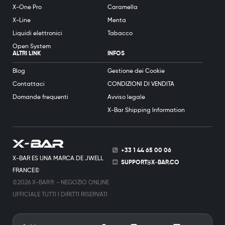
X-One Pro
Caramella
X-Line
Menta
Liquidi elettronici
Tabacco
Open System
ALTRI LINK
INFOS
Blog
Gestione dei Cookie
Contattaci
CONDIZIONI DI VENDITA
Domande frequenti
Avviso legale
X-Bar Shipping Information
+33 1 44 65 00 06
X-BAR ES UNA MARCA DE JWELL
SUPPORT@X-BAR.CO
FRANCE©
©2026 X-BAR® - NEGOZIO ONLINE
UFFICIALE TUTTI I DIRITTI RISERVATI