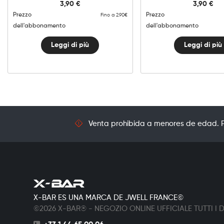
3,90
€
3,90
€
Prezzo
Prezzo
Fino a 2.90€
dell'abbonamento
dell'abbonamento
Leggi di più
Leggi di più
Venta prohibida a menores de edad. Pr
X-BAR ES UNA MARCA DE JWELL FRANCE©
©2026 X-BAR® - NEGOZIO ONLINE UFFICIALE TUTTI I DI