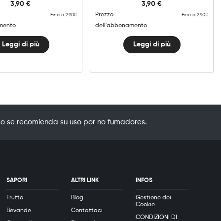
3,90
€
3,90
€
Prezzo
Fino a 2.90€
Fino a 2.90€
mento
dell'abbonamento
Leggi di più
Leggi di più
o se recomienda su uso por no fumadores.
SAPORI
ALTRI LINK
INFOS
Frutta
Blog
Gestione dei
Cookie
Bevande
Contattaci
CONDIZIONI DI