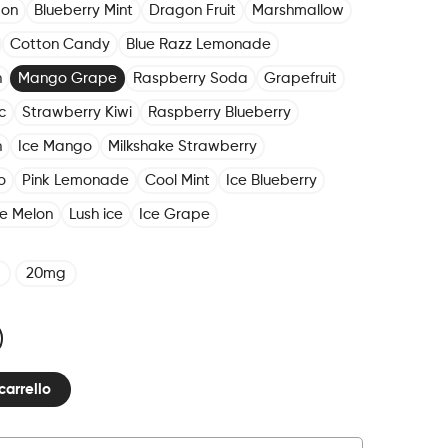
mon
Blueberry Mint
Dragon Fruit
Marshmallow
Cotton Candy
Blue Razz Lemonade
n
Mango Grape
Raspberry Soda
Grapefruit
c
Strawberry Kiwi
Raspberry Blueberry
h
Ice Mango
Milkshake Strawberry
o
Pink Lemonade
Cool Mint
Ice Blueberry
ce Melon
Lush ice
Ice Grape
20mg
carrello