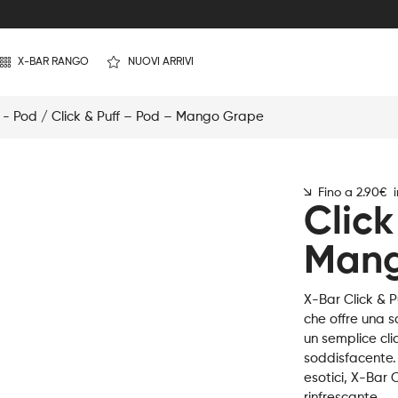
X-BAR RANGO
NUOVI ARRIVI
f - Pod
/ Click & Puff – Pod – Mango Grape
Fino a 2.90€ 
Click
Mang
X-Bar Click & 
che offre una 
un semplice cli
soddisfacente. 
esotici, X-Bar 
rinfrescante.