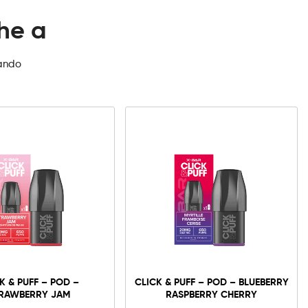
che a
zando
K & PUFF – POD –
CLICK & PUFF – POD – BLUEBERRY
RAWBERRY JAM
RASPBERRY CHERRY