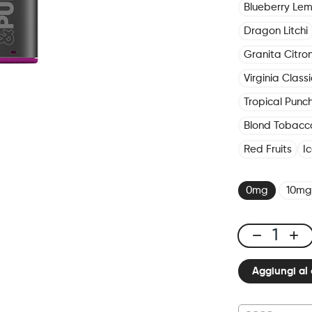
Blueberry Le
Dragon Litchi
Granita Citro
Virginia Classi
Tropical Punc
Blond Tobacc
Red Fruits
I
0mg
10mg
Click
&
Aggiungi al 
Puff
-
Pod