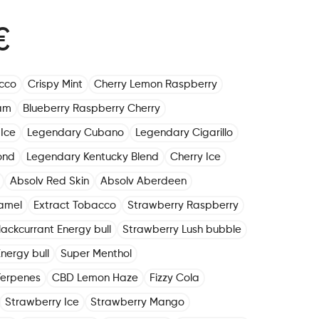
€
cco
Crispy Mint
Cherry Lemon Raspberry
am
Blueberry Raspberry Cherry
Ice
Legendary Cubano
Legendary Cigarillo
ond
Legendary Kentucky Blend
Cherry Ice
Absolv Red Skin
Absolv Aberdeen
amel
Extract Tobacco
Strawberry Raspberry
lackcurrant Energy bull
Strawberry Lush bubble
nergy bull
Super Menthol
Terpenes
CBD Lemon Haze
Fizzy Cola
Strawberry Ice
Strawberry Mango