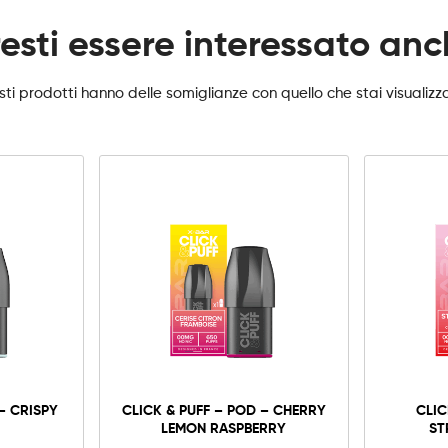
esti essere interessato an
ti prodotti hanno delle somiglianze con quello che stai visualiz
0mg
10mg
20mg
Click
&
Puff
-
Aggiungi al carrello
– CRISPY
CLICK & PUFF – POD – CHERRY
CLIC
Pod
LEMON RASPBERRY
ST
-
Cherry