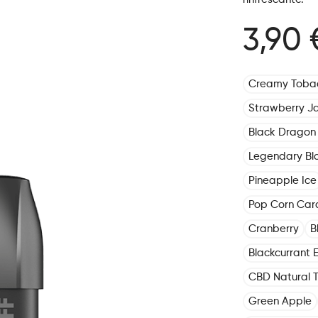
3,90 
Creamy Toba
Strawberry J
Black Dragon 
Legendary Bl
Pineapple Ice
Pop Corn Car
Cranberry
B
Blackcurrant E
CBD Natural 
Green Apple