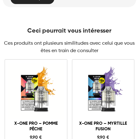
Ceci pourrait vous intéresser
Ces produits ont plusieurs similitudes avec celui que vous
êtes en train de consulter
10mg
20mg
10mg
20mg
X-
X-
ONE
ONE
X-ONE PRO – POMME
X-ONE PRO – MYRTILLE
PRO
PRO
PÊCHE
FUSION
-
-
Ajouter au panier
Ajouter au panier
Pomme
Myrtille
9,90
€
9,90
€
Pêche
Fusion