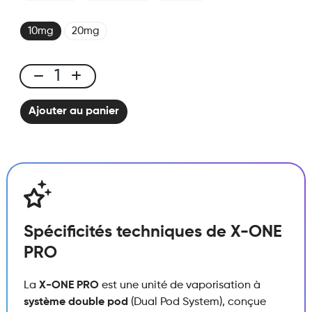
10mg
20mg
X-
ONE
Ajouter au panier
PRO
-
Kit
Black
Dragon
Ice
quantité
Spécificités techniques de X-ONE
PRO
La
X-ONE PRO
est une unité de vaporisation à
système double pod
(Dual Pod System), conçue