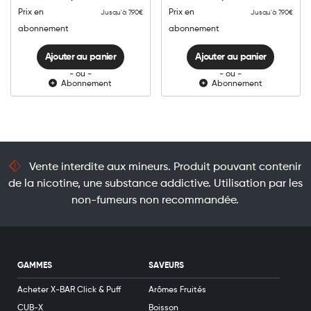
quantité
quantité
Prix en
Prix en
Jusqu'à 7.90€
Jusqu'à 7.90€
abonnement
abonnement
Ajouter au panier
Ajouter au panier
- ou -
- ou -
Abonnement
Abonnement
Vente interdite aux mineurs. Produit pouvant contenir
de la nicotine, une substance addictive. Utilisation par les
non-fumeurs non recommandée.
GAMMES
SAVEURS
Acheter X-BAR Click & Puff
Arômes Fruités
CUB-X
Boisson