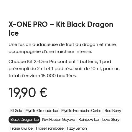
X-ONE PRO – Kit Black Dragon
Ice
Une fusion audacieuse de fruit du dragon et mûre,
accompagnée d’une fraîcheur intense.
Chaque Kit X-One Pro contient 1 batterie, 1 pod
prérempli de 2ml et 1 pod réservoir de 10ml, pour un
total d’environ 15 000 bouffées.
19,90 €
Kit Solo
Myrtille Grenade Ice
Myrtille Framboise Cerise
Red Berry
Black Dragon Ice
Kiwi Passion Goyave
Rainbow Ice
Love Story
Fraise Kiwi Ice
Fraise Framboise
Fizzy Lemon