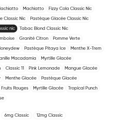
achiatto
Machiatto
Fizzy Cola Classic Nic
e Classic Nic
Pastèque Glacée Classic Nic
ssic nic
Tabac Blond Classic Nic
amboise
Granité Citron
Pomme Verte
Honeydew
Pastèque Pitaya Ice
Menthe X-Trem
anille Macadamia
Myrtille Glacée
m
Classic 11
Pink Lemonade
Mangue Glacée
y
Menthe Glacée
Pastèque Glacée
Fruits Rouges
Myrtille Glacée
Tropical Punch
se
6mg Classic
12mg Classic