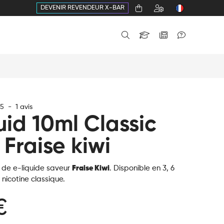
DEVENIR REVENDEUR X-BAR
5
-
1
avis
uid 10ml Classic
 Fraise kiwi
l de e-liquide saveur
Fraise Kiwi
. Disponible en 3, 6
nicotine classique.
€