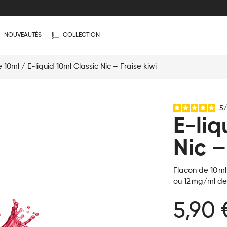
NOUVEAUTÉS
COLLECTION
e 10ml
/ E-liquid 10ml Classic Nic – Fraise kiwi
5
/
E-liq
Nic –
Flacon de 10 m
ou 12 mg/ml de 
5,90 