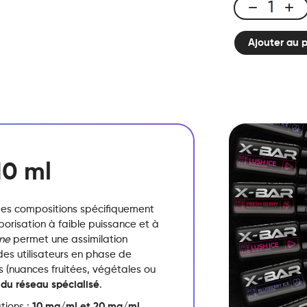
E-
liquid
Ajouter au 
10ml
Classic
Nic
-
Fraise
kiwi
quantité
10 ml
es compositions spécifiquement
orisation à faible puissance et à
ine
permet une assimilation
es utilisateurs en phase de
 (nuances fruitées,
végétales ou
 du réseau spécialisé
.
tions :
10 mg/ml et 20 mg/ml
.