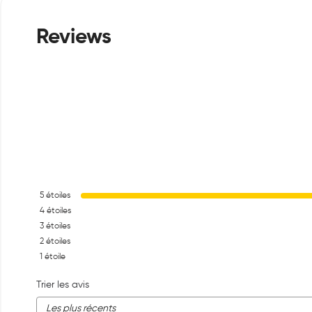
5
étoiles
4
étoiles
3
étoiles
2
étoiles
1
étoile
Trier les avis