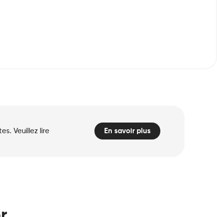
. Veuillez lire
En savoir plus
r