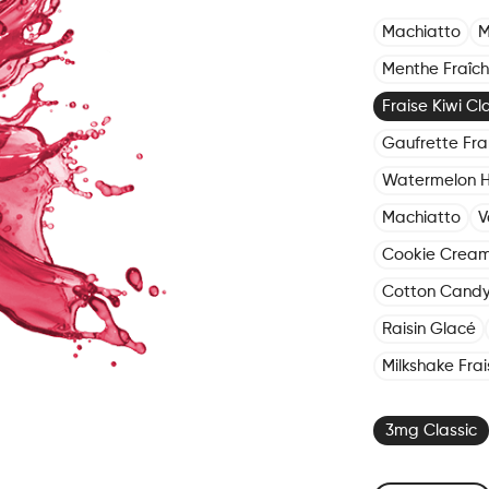
Machiatto
M
Menthe Fraîch
Fraise Kiwi Cla
Gaufrette Fr
Watermelon 
Machiatto
V
Cookie Crea
Cotton Cand
Raisin Glacé
Milkshake Frai
3mg Classic