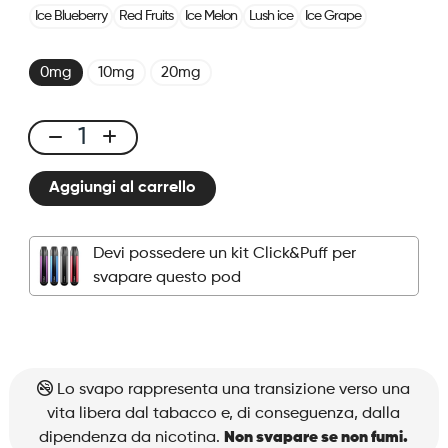
Ice Blueberry
Red Fruits
Ice Melon
Lush ice
Ice Grape
0mg
10mg
20mg
Click
&
Aggiungi al carrello
Puff
-
Pod
Devi possedere un kit Click&Puff per
-
svapare questo pod
Granita
Citron
quantità
Lo svapo rappresenta una transizione verso una
vita libera dal tabacco e, di conseguenza, dalla
dipendenza da nicotina.
Non svapare se non fumi.