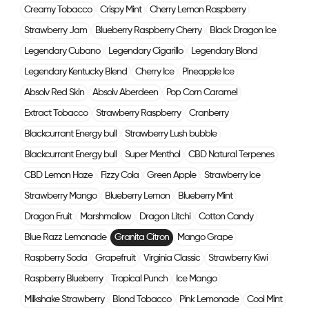
Creamy Tobacco
Crispy Mint
Cherry Lemon Raspberry
Strawberry Jam
Blueberry Raspberry Cherry
Black Dragon Ice
Legendary Cubano
Legendary Cigarillo
Legendary Blond
Legendary Kentucky Blend
Cherry Ice
Pineapple Ice
Absolv Red Skin
Absolv Aberdeen
Pop Corn Caramel
Extract Tobacco
Strawberry Raspberry
Cranberry
Blackcurrant Energy bull
Strawberry Lush bubble
Blackcurrant Energy bull
Super Menthol
CBD Natural Terpenes
CBD Lemon Haze
Fizzy Cola
Green Apple
Strawberry Ice
Strawberry Mango
Blueberry Lemon
Blueberry Mint
Dragon Fruit
Marshmallow
Dragon Litchi
Cotton Candy
Blue Razz Lemonade
Granita Citron
Mango Grape
Raspberry Soda
Grapefruit
Virginia Classic
Strawberry Kiwi
Raspberry Blueberry
Tropical Punch
Ice Mango
Milkshake Strawberry
Blond Tobacco
Pink Lemonade
Cool Mint