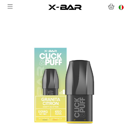
NEGOZIO
ABONNEMENTS
COLLECTIONS
CONTATTACI
DOMANDE FREQUENTI
DIVENTA UN GROSSISTA X-BAR
IL MIO ACCOUNT